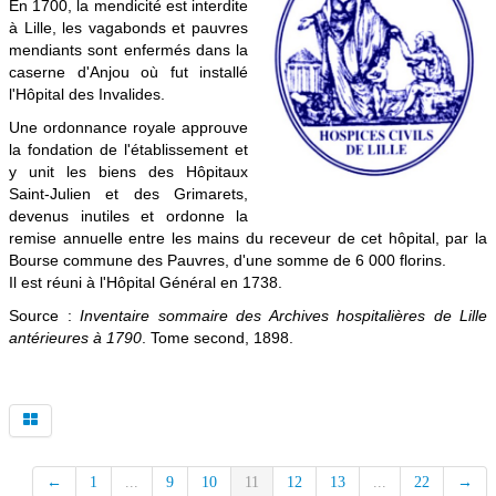
En 1700, la mendicité est interdite
à Lille, les vagabonds et pauvres
Patrimoine médical
mendiants sont enfermés dans la
caserne d'Anjou où fut installé
Contact
l'Hôpital des Invalides.
Une ordonnance royale approuve
la fondation de l'établissement et
y unit les biens des Hôpitaux
Saint-Julien et des Grimarets,
devenus inutiles et ordonne la
remise annuelle entre les mains du receveur de cet hôpital, par la
Bourse commune des Pauvres, d'une somme de 6 000 florins.
Il est réuni à l'Hôpital Général en 1738.
Source :
Inventaire sommaire des Archives hospitalières de Lille
antérieures à 1790
. Tome second, 1898.
←
1
...
9
10
11
12
13
...
22
→