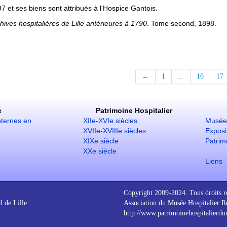
7 et ses biens sont attribués à l'Hospice Gantois.
ives hospitalières de Lille antérieures à 1790
. Tome second, 1898.
←
1
...
16
17
e
Patrimoine Hospitalier
nternes en
XIIe-XVIe siècles
Musée 
XVIIe-XVIIIe siècles
Exposit
XIXe siècle
Patrim
XXe siècle
Liens
Copyright 2009-2024. Tous droits r
l de Lille
Association du Musée Hospitalier Ré
http://www.patrimoinehospitalierdu