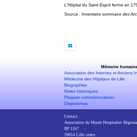
L'Hôpital du Saint-Esprit ferme en 179
Source :
Inventaire sommaire des Arch
Mémoire humain
Association des Internes et Anciens I
Médecine des Hôpitaux de Lille
Biographies
Notes historiques
Plaques commémoratives
Diaporamas
Contact :
Association du Musée Hospitalier Régiona
BP 1267
59014 Lille cedex