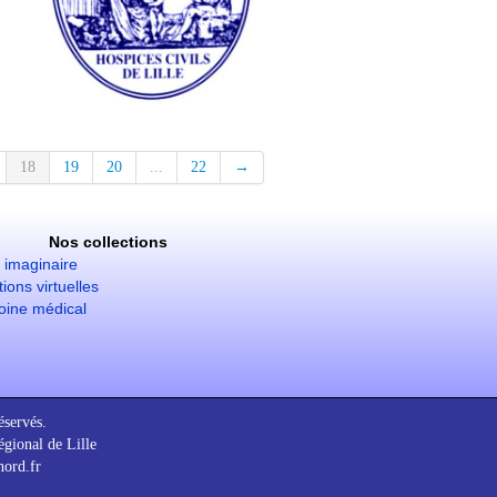
18
19
20
...
22
→
Nos collections
imaginaire
ions virtuelles
oine médical
éservés.
gional de Lille
nord.fr