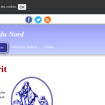
OK
n des cookies.
 du Nord
Patrimoine médical
Contact
ier
it
une
euf.