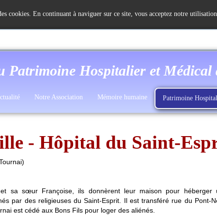
 des cookies. En continuant à naviguer sur ce site, vous acceptez notre utilisatio
u Patrimoine Hospitalier et Médical
ctualité
Notre Association
Mémoire humaine
Patrimoine Hospital
ille - Hôpital du Saint-Espr
 Tournai)
t sa sœur Françoise, ils donnèrent leur maison pour héberger 
és par des religieuses du Saint-Esprit. Il est transféré rue du Pont-N
rnai est cédé aux Bons Fils pour loger des aliénés.