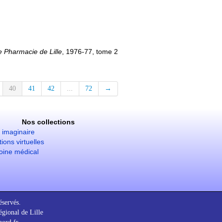
e Pharmacie de Lille
, 1976-77, tome 2
40
41
42
...
72
→
Nos collections
imaginaire
ions virtuelles
oine médical
éservés.
gional de Lille