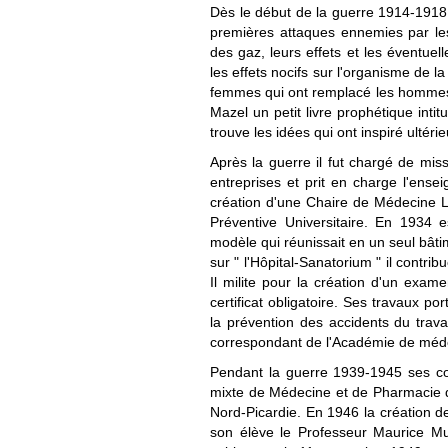
Dès le début de la guerre 1914-1918,
premières attaques ennemies par les
des gaz, leurs effets et les éventuel
les effets nocifs sur l'organisme de la
femmes qui ont remplacé les hommes 
Mazel un petit livre prophétique inti
trouve les idées qui ont inspiré ultéri
Après la guerre il fut chargé de miss
entreprises et prit en charge l'ense
création d'une Chaire de Médecine L
Préventive Universitaire. En 1934 e
modèle qui réunissait en un seul bâtim
sur " l'Hôpital-Sanatorium " il contri
Il milite pour la création d'un exam
certificat obligatoire. Ses travaux po
la prévention des accidents du trava
correspondant de l'Académie de méd
Pendant la guerre 1939-1945 ses col
mixte de Médecine et de Pharmacie de
Nord-Picardie. En 1946 la création de
son élève le Professeur Maurice Mull