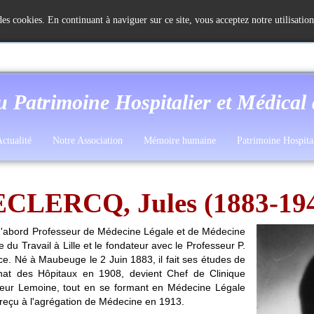
 des cookies. En continuant à naviguer sur ce site, vous acceptez notre utilisatio
u Patrimoine Hospitalier et Médical
ctualité
Notre Association
Mémoire humaine
Patrimoine Hospita
CLERCQ, Jules (1883-19
 d'abord Professeur de Médecine Légale et de Médecine
 du Travail à Lille et le fondateur avec le Professeur P.
ce. Né à Maubeuge le 2 Juin 1883, il fait ses études de
ernat des Hôpitaux en 1908, devient Chef de Clinique
seur Lemoine, tout en se formant en Médecine Légale
t reçu à l'agrégation de Médecine en 1913.