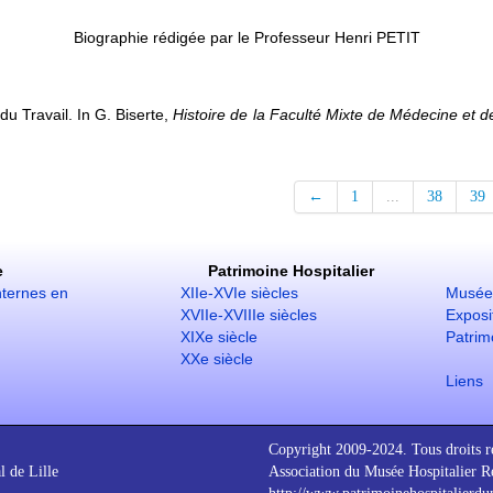
Biographie rédigée par le Professeur Henri PETIT
 Travail. In G. Biserte,
Histoire de la Faculté Mixte de Médecine et d
←
1
...
38
39
e
Patrimoine Hospitalier
nternes en
XIIe-XVIe siècles
Musée 
XVIIe-XVIIIe siècles
Exposit
XIXe siècle
Patrim
XXe siècle
Liens
Copyright 2009-2024. Tous droits r
l de Lille
Association du Musée Hospitalier Ré