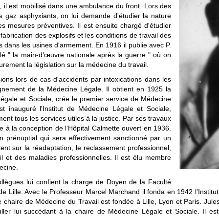
 il est mobilisé dans une ambulance du front. Lors des
 gaz asphyxiants, on lui demande d'étudier la nature
les mesures préventives. Il est ensuite chargé d'étudier
 fabrication des explosifs et les conditions de travail des
dans les usines d'armement. En 1916 il publie avec P.
tulé " la main-d'œuvre nationale après la guerre " où on
eurement la législation sur la médecine du travail.
ions lors de cas d'accidents par intoxications dans les
ignement de la Médecine Légale. Il obtient en 1925 la
égale et Sociale, crée le premier service de Médecine
st inauguré l'Institut de Médecine Légale et Sociale,
ent tous les services utiles à la justice. Par ses travaux
bue à la conception de l'Hôpital Calmette ouvert en 1936.
en prénuptial qui sera effectivement sanctionné par un
rtent sur la réadaptation, le reclassement professionnel,
il et des maladies professionnelles. Il est élu membre
ecine.
lègues lui confient la charge de Doyen de la Faculté
 Lille. Avec le Professeur Marcel Marchand il fonda en 1942 l'Institu
 chaire de Médecine du Travail est fondée à Lille, Lyon et Paris. Jules 
er lui succédant à la chaire de Médecine Légale et Sociale. Il est 