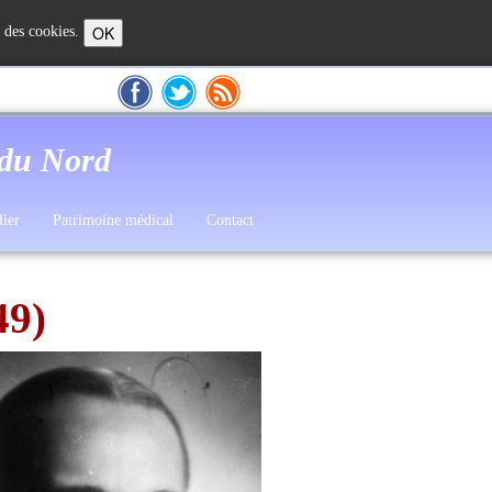
OK
n des cookies.
 du Nord
lier
Patrimoine médical
Contact
49)