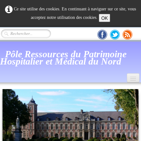
Ce site utilise des cookies. En continuant à naviguer sur ce site, vous
OK
acceptez notre utilisation des cookies.
Pôle Ressources du Patrimoine
Hospitalier et Médical du Nord
Accueil
Actualité
Notre Association
Mémoire humaine
Patrimoine Hospitalier