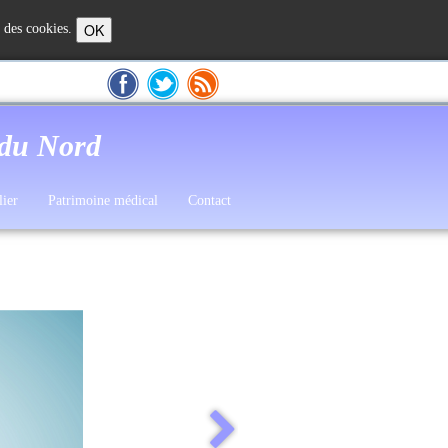
OK
n des cookies.
 du Nord
lier
Patrimoine médical
Contact